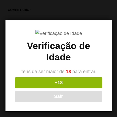
COMENTÁRIO
*
Verificação de
Idade
Tens de ser maior de
18
para entrar.
+18
NOME
*
Sair