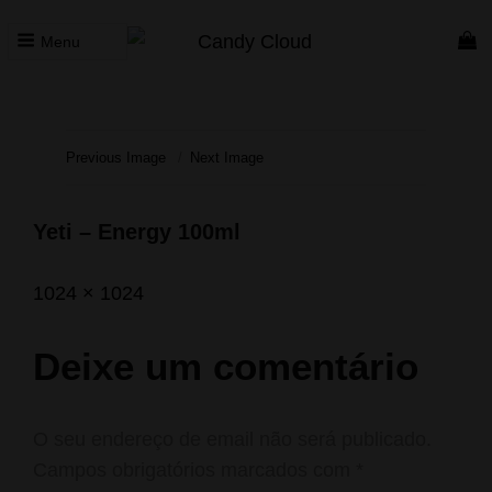
Menu
CANDY CLOUD
Vape Store. Premium Products
Previous Image
Next Image
Yeti – Energy 100ml
Posted
Agosto
Full
1024 × 1024
on
26,
size
2023
Deixe um comentário
O seu endereço de email não será publicado.
Campos obrigatórios marcados com
*