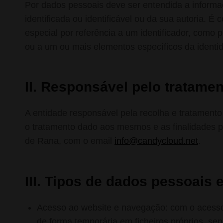
Por dados pessoais deve ser entendida a informaç
identificada ou identificável ou da sua autoria. É
especial por referência a um identificador, como 
ou a um ou mais elementos específicos da identidad
II. Responsável pelo tratamen
A entidade responsável pela recolha e tratamento
o tratamento dado aos mesmos e as finalidades
de Rana, com o email
info@candycloud.net
.
III. Tipos de dados pessoais 
Acesso ao website e navegação: com o acesso 
de forma temporária em ficheiros próprios, se