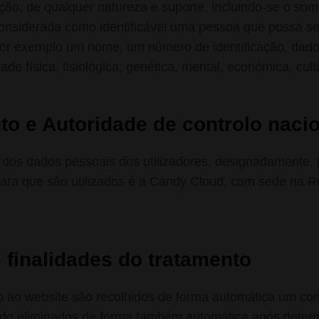
ão, de qualquer natureza e suporte, incluindo-se o som
 considerada como identificável uma pessoa que possa ser
por exemplo um nome, um número de identificação, dados 
e física, fisiológica, genética, mental, económica, cult
to e Autoridade de controlo naci
 dos dados pessoais dos utilizadores, designadamente, 
 para que são utilizados é a Candy Cloud, com sede n
e finalidades do tratamento
ao website são recolhidos de forma automática um con
ndo eliminados de forma também automática após determin