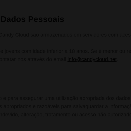
 Dados Pessoais
 Candy Cloud são armazenados em servidores com acesso
e jovens com idade inferior a 18 anos. Se é menor ou 
ontatar-nos através do email
info@candycloud.net
.
o e para assegurar uma utilização apropriada dos dados
os apropriados e razoáveis para salvaguardar a informaçã
indevido, alteração, tratamento ou acesso não autoriza