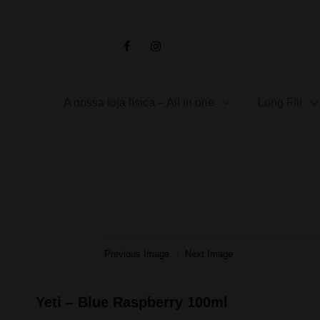
Facebook
Instagram
A nossa loja física – All in one
Long Fill
Previous Image
Next Image
Yeti – Blue Raspberry 100ml