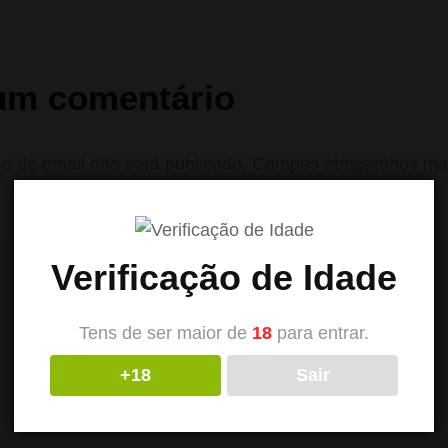
um comentário
o de email não será publicado.
Campos obrigatórios m
Verificação de Idade
Tens de ser maior de
18
para entrar.
+18
Sair