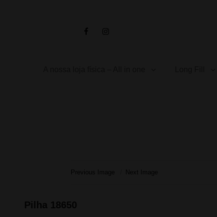
Facebook
Instagram
A nossa loja física – All in one
Long Fill
Previous Image
Next Image
Pilha 18650