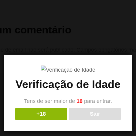
um comentário
o de email não será publicado.
Campos obrigatórios m
Verificação de Idade
Tens de ser maior de
18
para entrar.
+18
Sair