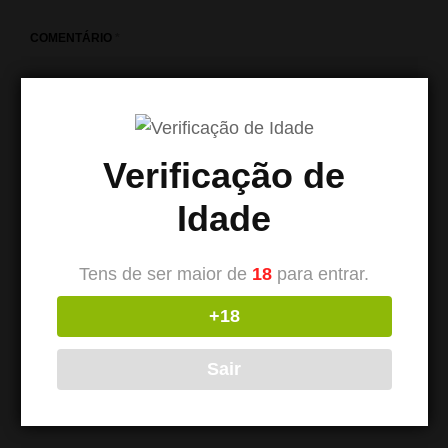
COMENTÁRIO
*
Verificação de
Idade
Tens de ser maior de
18
para entrar.
+18
NOME
*
Sair