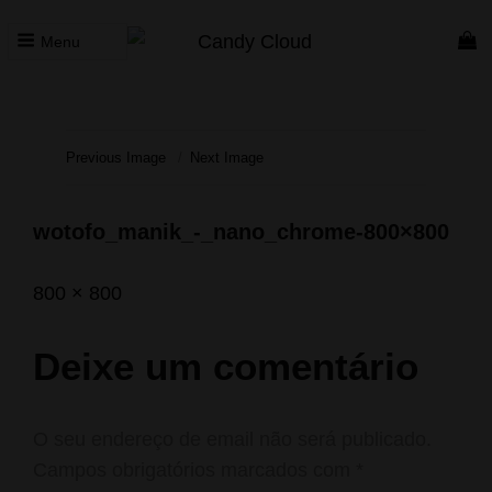
Menu
CANDY CLOUD
Vape Store. Premium Products
Previous Image
Next Image
wotofo_manik_-_nano_chrome-800×800
Posted
Janeiro
Full
800 × 800
on
8,
size
2021
Deixe um comentário
O seu endereço de email não será publicado.
Campos obrigatórios marcados com
*