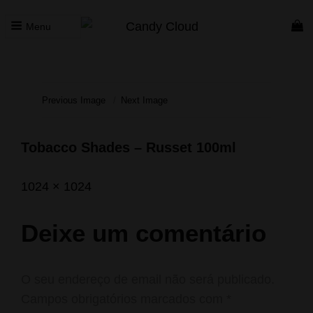
Menu
CANDY CLOUD
Vape Store. Premium Products
Previous Image
Next Image
Tobacco Shades – Russet 100ml
Posted
Agosto
Full
1024 × 1024
on
26,
size
2023
Deixe um comentário
O seu endereço de email não será publicado.
Campos obrigatórios marcados com
*