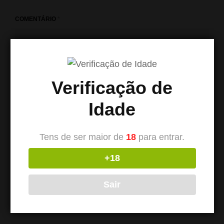
COMENTÁRIO
*
Verificação de
Idade
Tens de ser maior de
18
para entrar.
+18
NOME
*
Sair