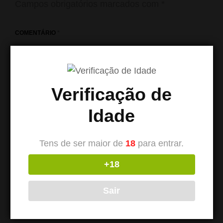
Campos obrigatórios marcados com
*
COMENTÁRIO
*
Verificação de
Idade
Tens de ser maior de
18
para entrar.
+18
NOME
*
Sair