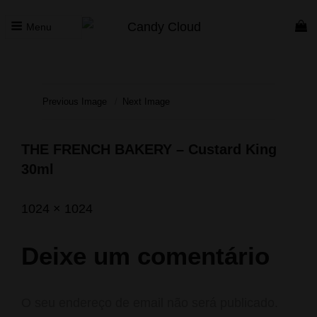
Menu
CANDY CLOUD
Vape Store. Premium Products
Previous Image
Next Image
THE FRENCH BAKERY – Custard King
30ml
Posted
Outubro
Full
1024 × 1024
on
1,
size
2023
Deixe um comentário
O seu endereço de email não será publicado.