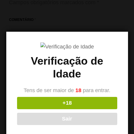
Campos obrigatórios marcados com
*
COMENTÁRIO
*
Verificação de
Idade
Tens de ser maior de
18
para entrar.
+18
NOME
*
Sair