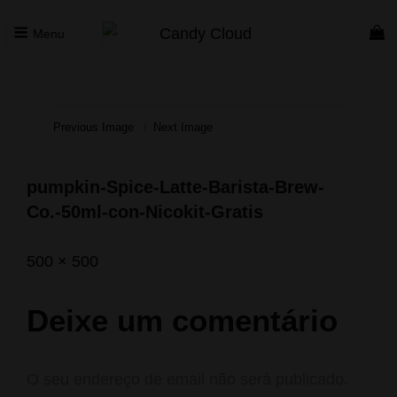
Menu
CANDY CLOUD
Vape Store. Premium Products
Previous Image
Next Image
pumpkin-Spice-Latte-Barista-Brew-
Co.-50ml-con-Nicokit-Gratis
Posted
Abril
Full
500 × 500
on
5,
size
2020
Deixe um comentário
O seu endereço de email não será publicado.