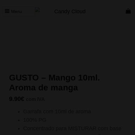
Menu
CANDY CLOUD
Vape Store. Premium Products
Início
/
Concentrados
/
Gusto
/ GUSTO – Mango 10ml. Aroma
de manga
GUSTO – Mango 10ml.
Aroma de manga
9.90
€
com IVA
Garrafa com 10ml de aroma
100% PG
Concentrado para MISTURAR com base