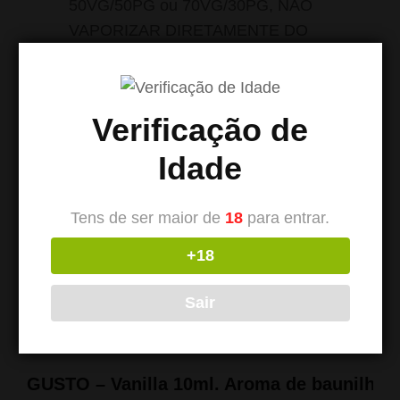
50VG/50PG ou 70VG/30PG, NÃO
VAPORIZAR DIRETAMENTE DO
RECIPIENTE
ESTE ARTIGO NÃO CONTÉM TABACO OU
Verificação de
NICOTINA
Idade
Tens de ser maior de
18
para entrar.
+18
Sair
Produtos Relacionados
GUSTO – Vanilla 10ml. Aroma de baunilha