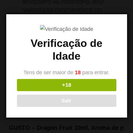
50VG/50PG ou 70VG/30PG, NÃO
VAPORIZAR DIRETAMENTE DO
RECIPIENTE
ESTE ARTIGO NÃO CONTÉM TABACO OU
Verificação de
NICOTINA
Idade
Tens de ser maior de
18
para entrar.
+18
Sair
Produtos Relacionados
GUSTO – Dragon Fruit 10ml. Aroma de pitaia