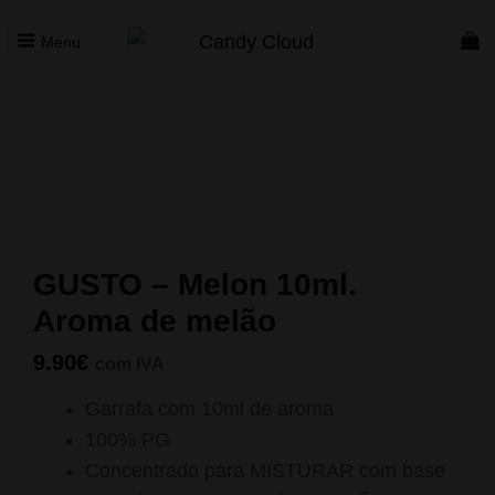
Menu
CANDY CLOUD
Vape Store. Premium Products
Início
/
Concentrados
/
Gusto
/ GUSTO – Melon 10ml. Aroma
de melão
GUSTO – Melon 10ml.
Aroma de melão
9.90
€
com IVA
Garrafa com 10ml de aroma
100% PG
Concentrado para MISTURAR com base