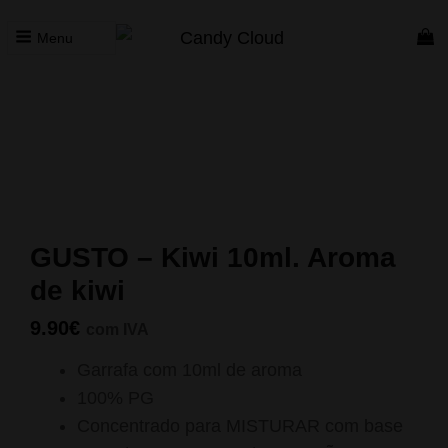
Menu
CANDY CLOUD
Vape Store. Premium Products
Início
/
Concentrados
/
Gusto
/ GUSTO – Kiwi 10ml. Aroma de
kiwi
GUSTO – Kiwi 10ml. Aroma
de kiwi
9.90
€
com IVA
Garrafa com 10ml de aroma
100% PG
Concentrado para MISTURAR com base