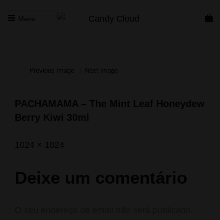
Menu
CANDY CLOUD
Vape Store. Premium Products
Previous Image
Next Image
PACHAMAMA – The Mint Leaf Honeydew
Berry Kiwi 30ml
Posted
Setembro
Full
1024 × 1024
on
30,
size
2023
Deixe um comentário
O seu endereço de email não será publicado.