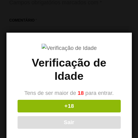
Campos obrigatórios marcados com
*
COMENTÁRIO
*
Verificação de
Idade
Tens de ser maior de
18
para entrar.
+18
NOME
*
Sair