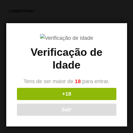
COMENTÁRIO
*
Verificação de
Idade
Tens de ser maior de
18
para entrar.
+18
NOME
*
Sair