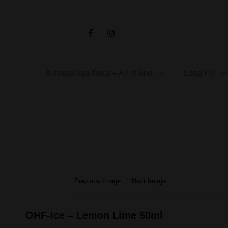
Facebook
Instagram
A nossa loja física – All in one
Long Fill
Previous Image
Next Image
OHF-Ice – Lemon Lime 50ml