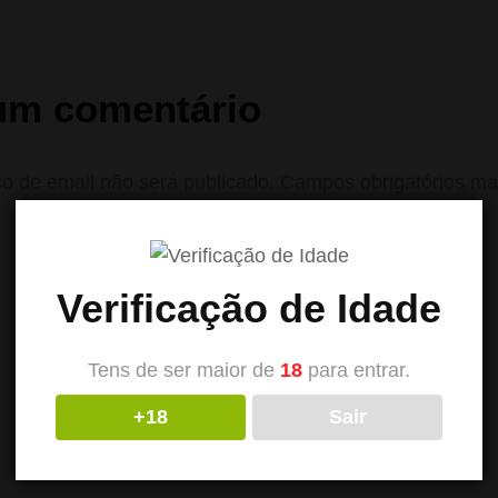
um comentário
o de email não será publicado.
Campos obrigatórios m
Verificação de Idade
Tens de ser maior de
18
para entrar.
+18
Sair