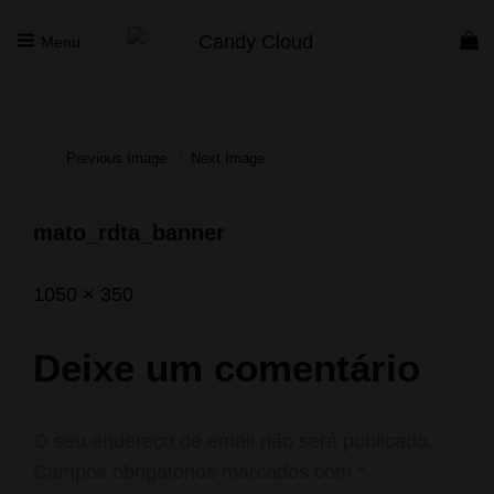
Menu
CANDY CLOUD
Vape Store. Premium Products
Previous Image
Next Image
mato_rdta_banner
Posted
Maio
Full
1050 × 350
on
26,
size
2020
Deixe um comentário
O seu endereço de email não será publicado.
Campos obrigatórios marcados com
*