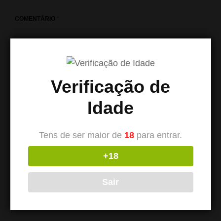
COMENTÁRIO
*
Verificação de
Idade
Tens de ser maior de
18
para entrar.
+18
NOME
*
Sair