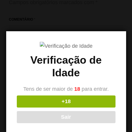
Campos obrigatórios marcados com
*
COMENTÁRIO
*
Verificação de
Idade
Tens de ser maior de
18
para entrar.
+18
NOME
*
Sair