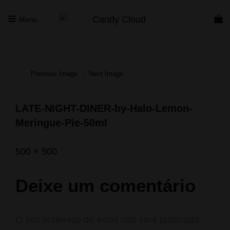
Menu
CANDY CLOUD
Vape Store. Premium Products
Previous Image
Next Image
LATE-NIGHT-DINER-by-Halo-Lemon-
Meringue-Pie-50ml
Posted
Abril
Full
500 × 500
on
6,
size
2020
Deixe um comentário
O seu endereço de email não será publicado.