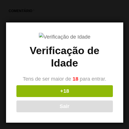
COMENTÁRIO
*
Verificação de
Idade
Tens de ser maior de
18
para entrar.
+18
NOME
*
Sair