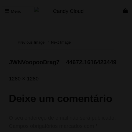
Menu
CANDY CLOUD
Vape Store. Premium Products
Previous Image
Next Image
JWNVoopooDrag7__44672.1616423449
Posted
Junho
Full
1280 × 1280
on
7,
size
2021
Deixe um comentário
O seu endereço de email não será publicado.
Campos obrigatórios marcados com
*