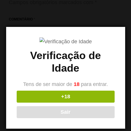
Campos obrigatórios marcados com
*
COMENTÁRIO
*
Verificação de
Idade
Tens de ser maior de
18
para entrar.
+18
NOME
*
Sair