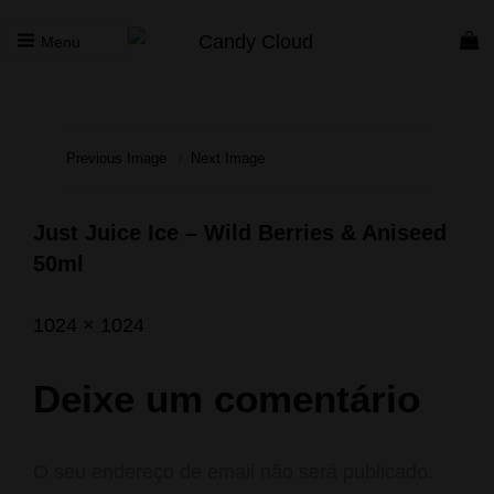
Menu
CANDY CLOUD
Vape Store. Premium Products
Previous Image
Next Image
Just Juice Ice – Wild Berries & Aniseed
50ml
Posted
Agosto
Full
1024 × 1024
on
26,
size
2023
Deixe um comentário
O seu endereço de email não será publicado.