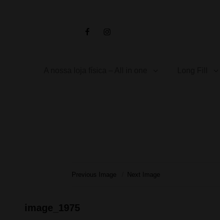
Facebook
Instagram
A nossa loja física – All in one
Long Fill
Previous Image
Next Image
image_1975