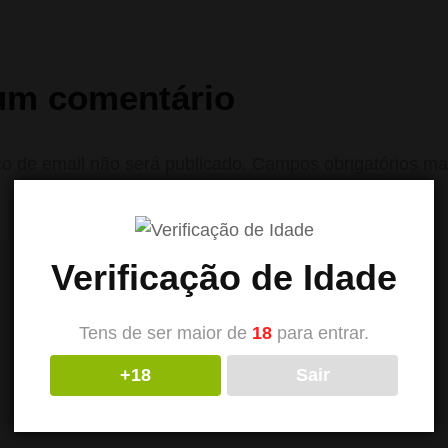
um comentário
o de email não será publicado.
Campos obrigatórios m
Verificação de Idade
Tens de ser maior de
18
para entrar.
+18
Sair