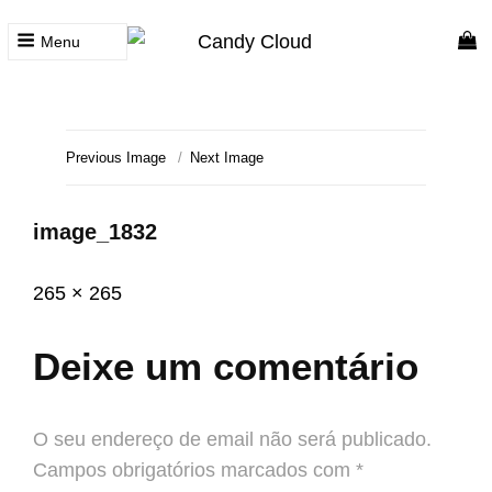
Menu
CANDY CLOUD
Vape Store. Premium Products
Previous Image
Next Image
image_1832
Posted
Janeiro
Full
265 × 265
on
17,
size
2022
Deixe um comentário
O seu endereço de email não será publicado.
Campos obrigatórios marcados com
*