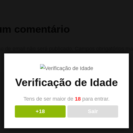
um comentário
o de email não será publicado.
Campos obrigatórios m
Verificação de Idade
Tens de ser maior de
18
para entrar.
+18
Sair