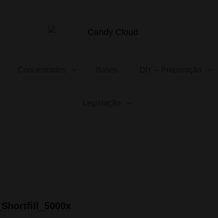
CANDY CLOUD
Vape Store. Premium Products
Concentrados
Bases
DIY – Preparação
Legislação
hortfill_5000x