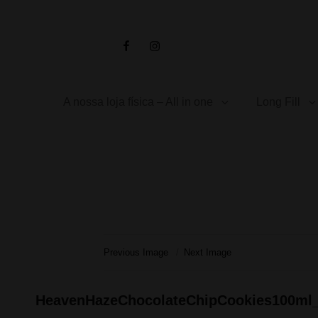
Facebook
Instagram
A nossa loja física – All in one
Long Fill
Previous Image
Next Image
HeavenHazeChocolateChipCookies100ml_S