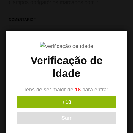
Campos obrigatórios marcados com
*
COMENTÁRIO
*
Verificação de
Idade
Tens de ser maior de
18
para entrar.
+18
NOME
*
Sair