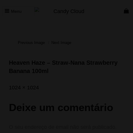
Menu
CANDY CLOUD
Vape Store. Premium Products
Previous Image
Next Image
Heaven Haze – Straw-Nana Strawberry
Banana 100ml
Posted
Agosto
Full
1024 × 1024
on
26,
size
2023
Deixe um comentário
O seu endereço de email não será publicado.