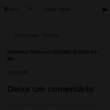
Menu
CANDY CLOUD
Vape Store. Premium Products
Previous Image
Next Image
Hazelnut-Tobacco-LEGEND-BLEND-50-
ML
Posted
Abril
Full
525 × 525
on
6,
size
2020
Deixe um comentário
O seu endereço de email não será publicado.