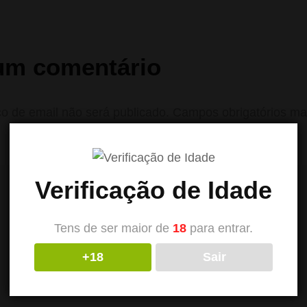
um comentário
o de email não será publicado.
Campos obrigatórios m
Verificação de Idade
Tens de ser maior de
18
para entrar.
+18
Sair