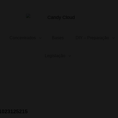
CANDY CLOUD
Vape Store. Premium Products
Concentrados
Bases
DIY – Preparação
Legislação
1023125215