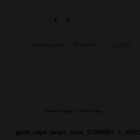
Facebook
Instagram
A nossa loja física – All in one
Long Fill
Previous Image
Next Image
geek_vape_aegis_hero_57395597_1_2020