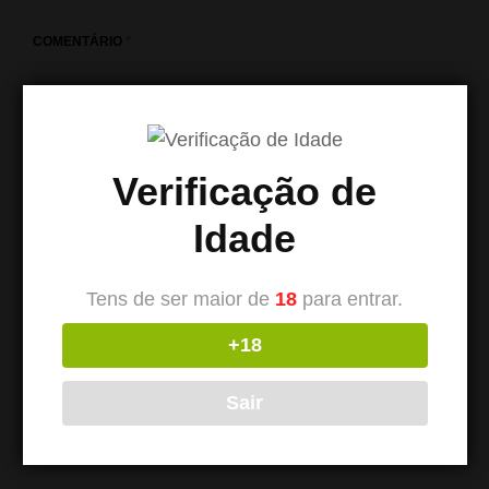
COMENTÁRIO
*
Verificação de
Idade
Tens de ser maior de
18
para entrar.
+18
NOME
*
Sair