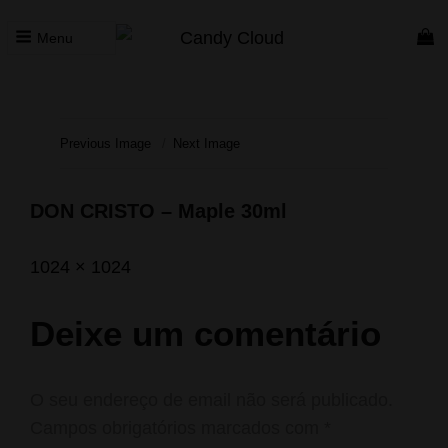
Menu
CANDY CLOUD
Vape Store. Premium Products
Previous Image
Next Image
DON CRISTO – Maple 30ml
Posted
Outubro
Full
1024 × 1024
on
1,
size
2023
Deixe um comentário
O seu endereço de email não será publicado.
Campos obrigatórios marcados com
*