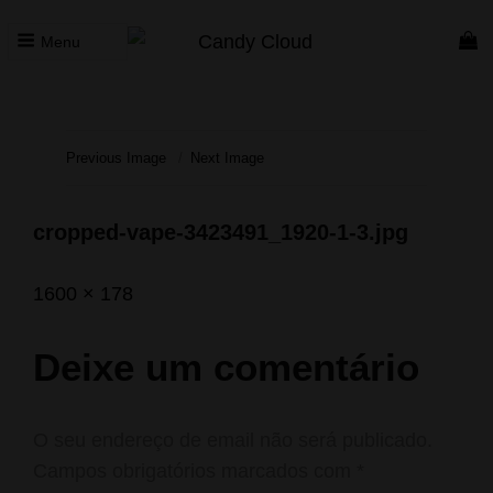
Menu
CANDY CLOUD
Vape Store. Premium Products
Previous Image
Next Image
cropped-vape-3423491_1920-1-3.jpg
Posted
Fevereiro
Full
1600 × 178
on
10,
size
2020
Deixe um comentário
O seu endereço de email não será publicado.
Campos obrigatórios marcados com
*