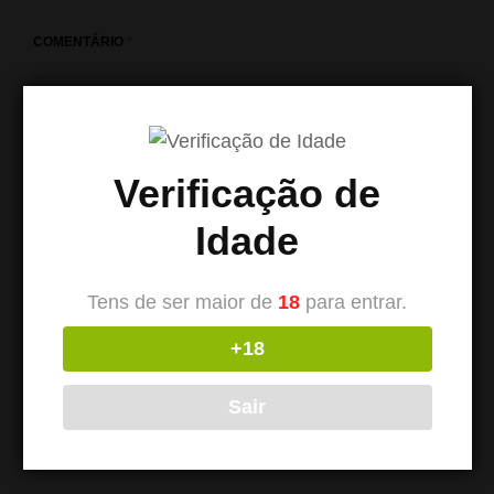
COMENTÁRIO
*
Verificação de
Idade
Tens de ser maior de
18
para entrar.
+18
NOME
*
Sair