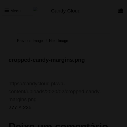
Menu
CANDY CLOUD
Vape Store. Premium Products
Previous Image
Next Image
cropped-candy-margins.png
https://candycloud.pt/wp-
content/uploads/2020/02/cropped-candy-
margins.png
Posted
Fevereiro
Full
277 × 235
on
10,
size
2020
Deixe um comentário