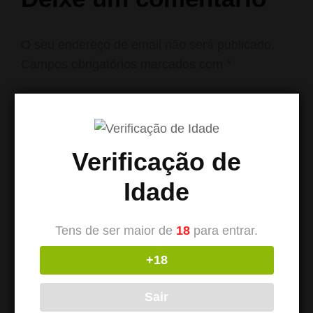
O seu endereço de email não será publicado.
Campos obrigatórios marcados com
*
COMENTÁRIO
*
Verificação de
Idade
Tens de ser maior de
18
para entrar.
+18
Sair