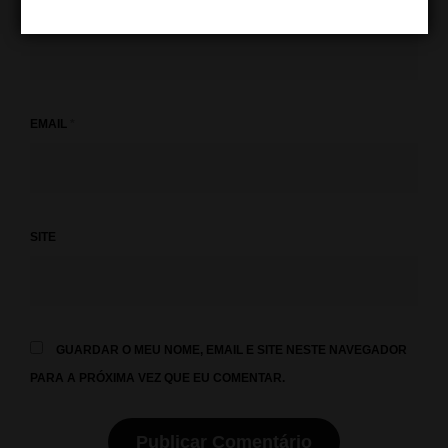
NOME
*
EMAIL
*
SITE
GUARDAR O MEU NOME, EMAIL E SITE NESTE NAVEGADOR
PARA A PRÓXIMA VEZ QUE EU COMENTAR.