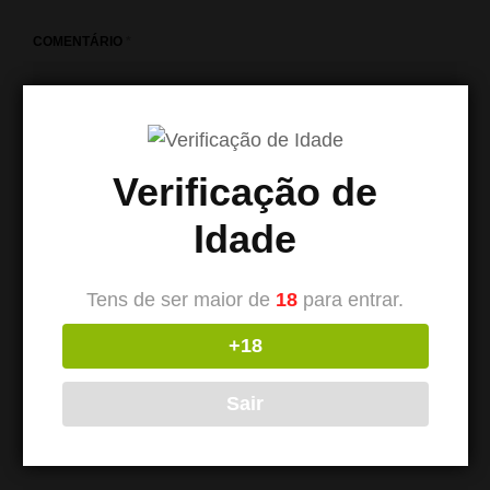
COMENTÁRIO
*
Verificação de
Idade
Tens de ser maior de
18
para entrar.
+18
NOME
*
Sair