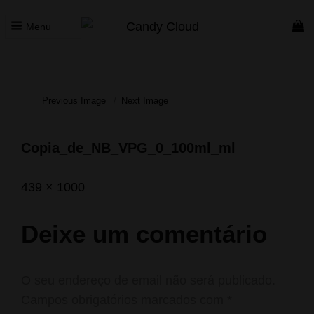
Menu
CANDY CLOUD
Vape Store. Premium Products
Previous Image
Next Image
Copia_de_NB_VPG_0_100ml_ml
Posted
Maio
Full
439 × 1000
on
26,
size
2020
Deixe um comentário
O seu endereço de email não será publicado.
Campos obrigatórios marcados com
*