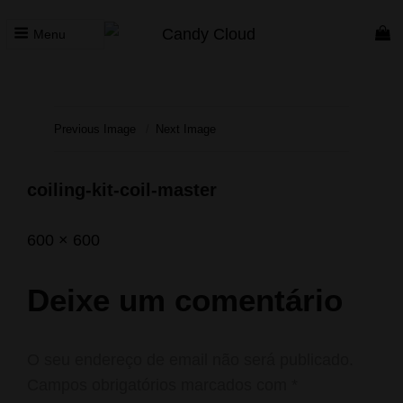
Menu
CANDY CLOUD
Vape Store. Premium Products
Previous Image
Next Image
coiling-kit-coil-master
Posted
Abril
Full
600 × 600
on
13,
size
2020
Deixe um comentário
O seu endereço de email não será publicado.
Campos obrigatórios marcados com
*