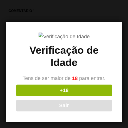
COMENTÁRIO
*
Verificação de
Idade
Tens de ser maior de
18
para entrar.
+18
NOME
*
Sair