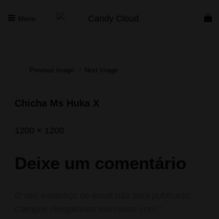
Menu
CANDY CLOUD
Vape Store. Premium Products
Previous Image
Next Image
Chicha Ms Huka X
Posted
Agosto
Full
1200 × 1200
on
27,
size
2022
Deixe um comentário
O seu endereço de email não será publicado.
Campos obrigatórios marcados com
*