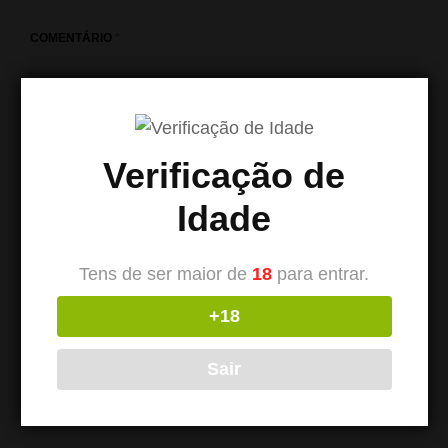
COMENTÁRIO
*
Verificação de
Idade
Tens de ser maior de
18
para entrar.
+18
NOME
*
Sair