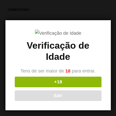
COMENTÁRIO
*
Verificação de
Idade
Tens de ser maior de
18
para entrar.
+18
NOME
*
Sair