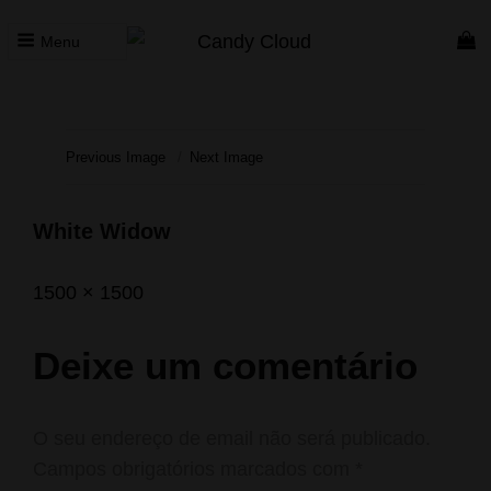
Menu
CANDY CLOUD
Vape Store. Premium Products
Previous Image
Next Image
White Widow
Posted
Agosto
Full
1500 × 1500
on
27,
size
2022
Deixe um comentário
O seu endereço de email não será publicado.
Campos obrigatórios marcados com
*