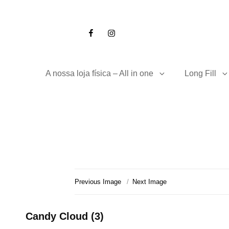
Facebook
Instagram
A nossa loja física – All in one
Long Fill
Previous Image
Next Image
Candy Cloud (3)