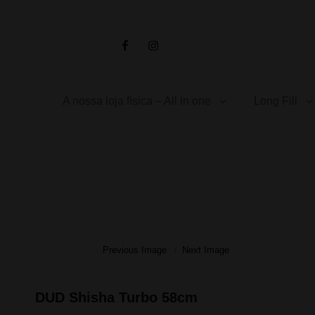
Facebook
Instagram
A nossa loja física – All in one
Long Fill
Previous Image
Next Image
DUD Shisha Turbo 58cm