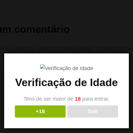
um comentário
o de email não será publicado.
Campos obrigatórios m
Verificação de Idade
Tens de ser maior de
18
para entrar.
+18
Sair