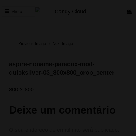
Menu
CANDY CLOUD
Vape Store. Premium Products
Previous Image
Next Image
aspire-noname-paradox-mod-
quicksilver-03_800x800_crop_center
Posted
Janeiro
Full
800 × 800
on
12,
size
2021
Deixe um comentário
O seu endereço de email não será publicado.