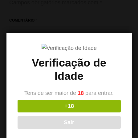
Campos obrigatórios marcados com
*
COMENTÁRIO
*
Verificação de
Idade
Tens de ser maior de
18
para entrar.
+18
NOME
*
Sair