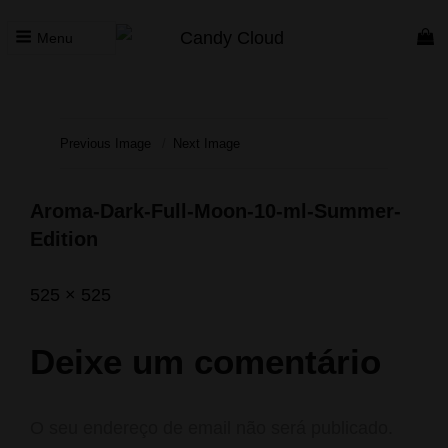
Menu
CANDY CLOUD
Vape Store. Premium Products
Previous Image
Next Image
Aroma-Dark-Full-Moon-10-ml-Summer-
Edition
Posted
Maio
Full
525 × 525
on
21,
size
2020
Deixe um comentário
O seu endereço de email não será publicado.