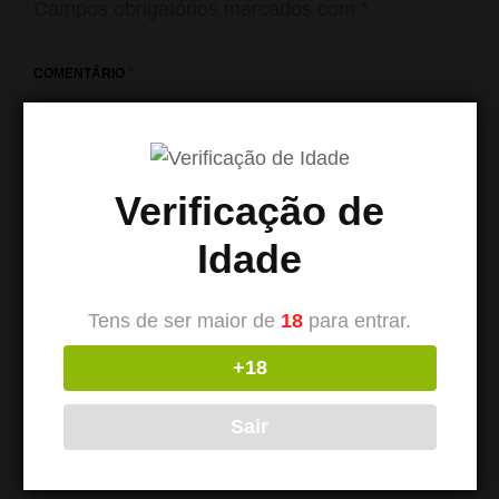
Campos obrigatórios marcados com
*
COMENTÁRIO
*
Verificação de
Idade
Tens de ser maior de
18
para entrar.
+18
NOME
*
Sair