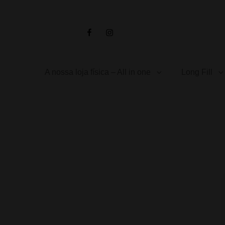
Facebook
Instagram
A nossa loja física – All in one
Long Fill
Início
/
Shisha
/ ZODIAC – Proxima (50gr)