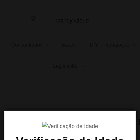
CANDY CLOUD
Vape Store. Premium Products
Concentrados
Bases
DIY – Preparação
Legislação
ZODIAC – 
7.50
€
com IVA