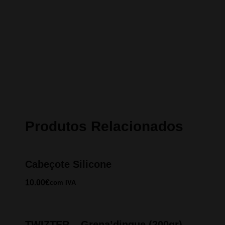
Produtos Relacionados
Cabeçote Silicone
10.00
€
com IVA
TWIZTER – Grena’dingue (200gr)