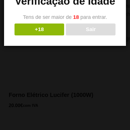
Verificação de Idade
Essência para shi
fábrica da Al Fak
Tens de ser maior de
18
para entrar.
pêssego.
+18
Sair
Quantidade: 50 
Forno Elétrico Lucifer (1000W)
20.00
€
com IVA