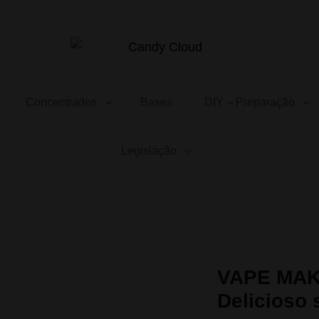
CANDY CLOUD
Vape Store. Premium Products
Concentrados
Bases
DIY – Preparação
Legislação
go 30ml. Delicioso sabor a gelado de manga
VAPE MAK
Delicioso