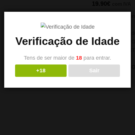
19.90
€
com IVA
Garrafa co
100% PG
Concentra
Verificação de Idade
70VG/30P
RECIPIEN
Tens de ser maior de
18
para entrar.
ESTE ARTIG
+18
Sair