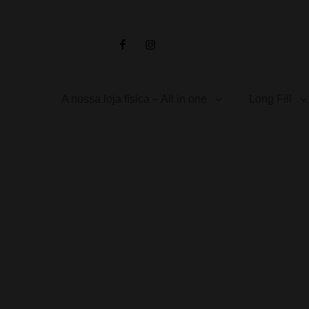
Facebook
Instagram
A nossa loja física – All in one
Long Fill
Início
/
Concentrados
/
Vape Maker
/ VAPE MAKER – Creamy Man