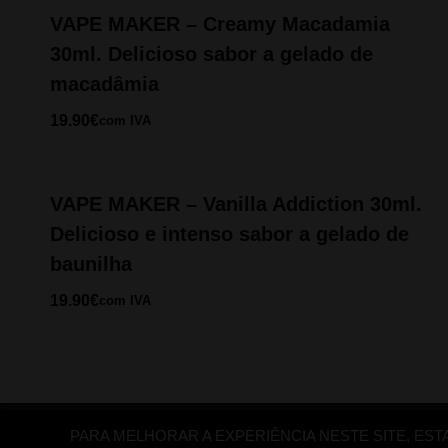
VAPE MAKER – Creamy Macadamia
30ml. Delicioso sabor a gelado de
macadâmia
19.90
€
com IVA
VAPE MAKER – Vanilla Addiction 30ml.
Delicioso e intenso sabor a gelado de
baunilha
19.90
€
com IVA
PARA MELHORAR A EXPERIÊNCIA NESTE SITE, EST
Copyright ©