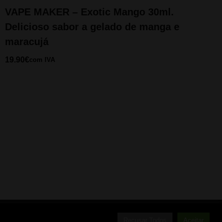
VAPE MAKER – Exotic Mango 30ml.
Delicioso sabor a gelado de manga e
maracujá
19.90
€
com IVA
atch Themes
Recusar Todos
Aceitar