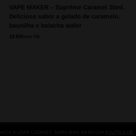
VAPE MAKER – Suprême Caramel 30ml.
Delicioso sabor a gelado de caramelo,
baunilha e bolacha wafer
19.90
€
com IVA
AMOS A USAR COOKIES. SAIBA MAIS NA NOSSA
POLÍTICA DE
 2026
Candy Cloud
. All Rights Reserved.
Política de Privacidade
|
Izabel by
C