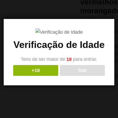
vermelhos
morangad
19.90
€
com IVA
Garrafa co
100% PG
Verificação de Idade
Concentra
70VG/30P
Tens de ser maior de
18
para entrar.
RECIPIEN
+18
Sair
ESTE ARTIG