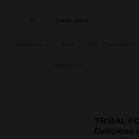
CANDY CLOUD
Vape Store. Premium Products
Concentrados
Bases
DIY – Preparação
Legislação
ioso e refrescante sabor a frutos vermelhos com um toque mais moran
TRIBAL FO
Delicioso 