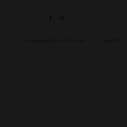
Facebook
Instagram
A nossa loja física – All in one
Long Fill
Início
/
Concentrados
/ TRIBAL FORCE – Blood Red 30ml. Delic