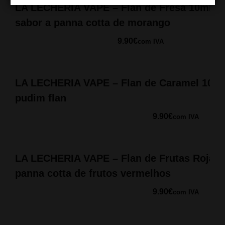
LA LECHERIA VAPE – Flan de Fresa 10ml. D
sabor a panna cotta de morango
9.90
€
com IVA
LA LECHERIA VAPE – Flan de Caramel 10ml.
pudim flan
9.90
€
com IVA
LA LECHERIA VAPE – Flan de Frutas Rojas 1
panna cotta de frutos vermelhos
9.90
€
com IVA