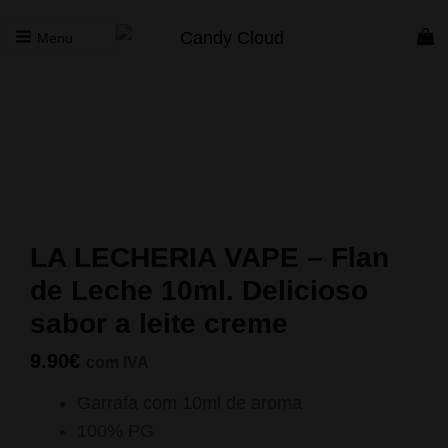
Menu
CANDY CLOUD
Vape Store. Premium Products
Início
/
Concentrados
/
La Lecheria Vape
/ LA LECHERIA
VAPE – Flan de Leche 10ml. Delicioso sabor a leite creme
LA LECHERIA VAPE – Flan
de Leche 10ml. Delicioso
sabor a leite creme
9.90
€
com IVA
Garrafa com 10ml de aroma
100% PG