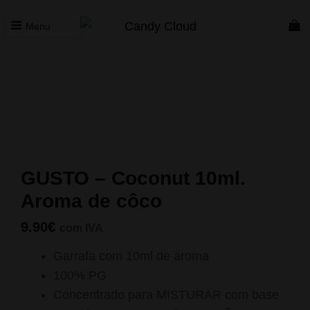
Menu
CANDY CLOUD
Vape Store. Premium Products
Início
/
Concentrados
/
Gusto
/ GUSTO – Coconut 10ml.
Aroma de côco
GUSTO – Coconut 10ml.
Aroma de côco
9.90
€
com IVA
Garrafa com 10ml de aroma
100% PG
Concentrado para MISTURAR com base