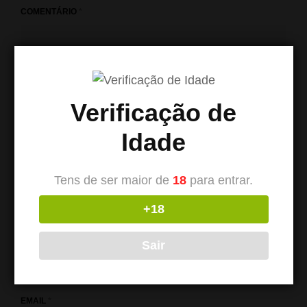
COMENTÁRIO
*
Verificação de
Idade
Tens de ser maior de
18
para entrar.
+18
NOME
*
Sair
EMAIL
*