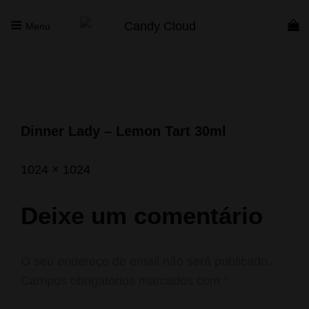
Menu
CANDY CLOUD
Vape Store. Premium Products
Dinner Lady – Lemon Tart 30ml
Posted
Outubro
Full
1024 × 1024
on
1,
size
2023
Deixe um comentário
O seu endereço de email não será publicado.
Campos obrigatórios marcados com
*